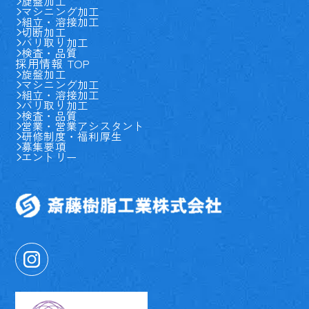
旋盤加工
マシニング加工
組立・溶接加工
切断加工
バリ取り加工
検査・品質
採用情報 TOP
旋盤加工
マシニング加工
組立・溶接加工
バリ取り加工
検査・品質
営業・営業アシスタント
研修制度・福利厚生
募集要項
エントリー