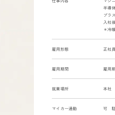
仕事内容
マシ
半導
プラ
入社
＊冷
雇用形態
正社
雇用期間
雇用
就業場所
本社 
マイカー通勤
可 