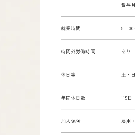
賞与月
就業時間
8：00
時間外労働時間
あり 
休日等
土・
年間休日数
115日
加入保険
雇用