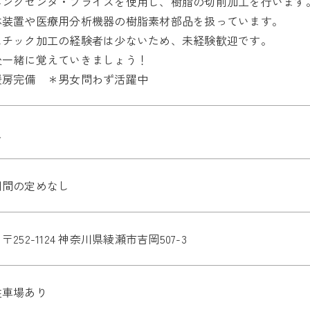
ニングセンタ・フライスを使用し、樹脂の切削加工を行います
体装置や医療用分析機器の樹脂素材部品を扱っています。
スチック加工の経験者は少ないため、未経験歓迎です。
後一緒に覚えていきましょう！
暖房完備 ＊男女問わず活躍中
員
期間の定めなし
〒252-1124 神奈川県綾瀬市吉岡507-3
駐車場あり