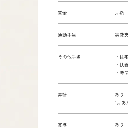
賃金
月額 2
通勤手当
実費
その他手当
・住
・扶
・時
昇給
あり
1月あ
賞与
あり