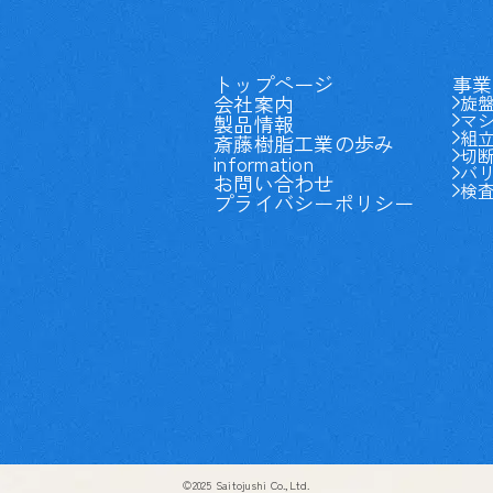
トップページ
事業
会社案内
旋
マ
製品情報
組
斎藤樹脂工業の歩み
切
information
バ
お問い合わせ
検
プライバシーポリシー
©2025 Saitojushi Co.,Ltd.