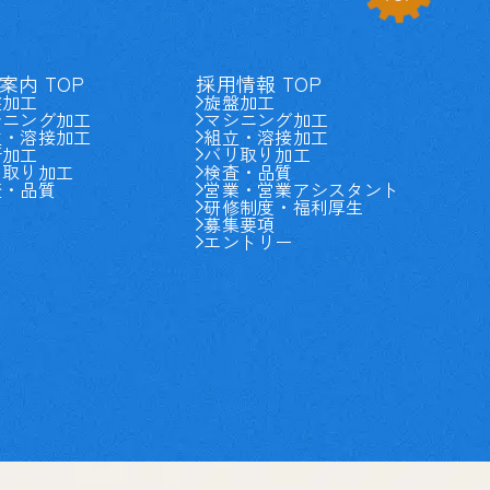
案内 TOP
採用情報 TOP
盤加工
旋盤加工
シニング加工
マシニング加工
立・溶接加工
組立・溶接加工
断加工
バリ取り加工
リ取り加工
検査・品質
査・品質
営業・営業アシスタント
研修制度・福利厚生
募集要項
エントリー