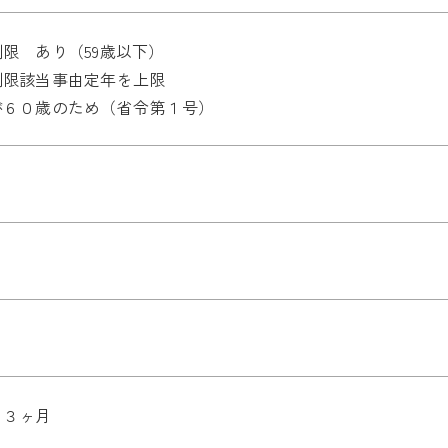
限 あり（59歳以下）
制限該当事由定年を上限
が６０歳のため（省令第１号）
 ３ヶ月